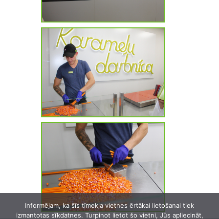
Atpakaļ »
Informējam, ka šīs tīmekļa vietnes ērtākai lietošanai tiek
izmantotas sīkdatnes. Turpinot lietot šo vietni, Jūs apliecināt,