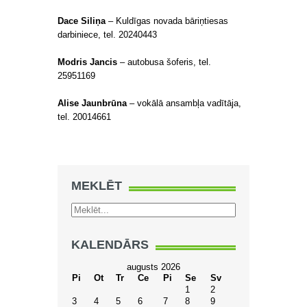
Dace Siliņa
– Kuldīgas novada bāriņtiesas
darbiniece, tel. 20240443
Modris Jancis
– autobusa šoferis, tel.
25951169
Alise Jaunbrūna
– vokālā ansambļa vadītāja,
tel. 20014661
MEKLĒT
KALENDĀRS
augusts 2026
Pi
Ot
Tr
Ce
Pi
Se
Sv
1
2
3
4
5
6
7
8
9