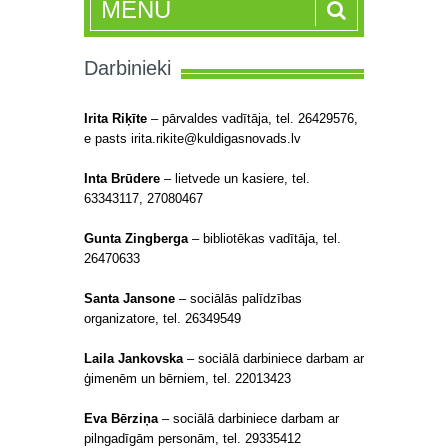
MENU
Darbinieki
Irita Riķīte
– pārvaldes vadītāja, tel. 26429576,
e pasts irita.rikite@kuldigasnovads.lv
Inta Brūdere
– lietvede un kasiere, tel.
63343117, 27080467
Gunta Zingberga
– bibliotēkas vadītāja, tel.
26470633
Santa Jansone
– sociālās palīdzības
organizatore, tel. 26349549
Laila Jankovska
– sociālā darbiniece darbam ar
ģimenēm un bērniem, tel. 22013423
Eva Bērziņa
– sociālā darbiniece darbam ar
pilngadīgām personām, tel. 29335412