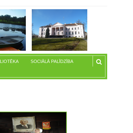
BLIOTĒKA
SOCIĀLĀ PALĪDZĪBA