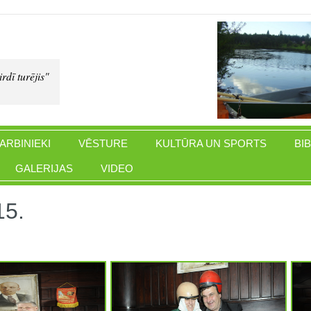
rdī turējis"
ARBINIEKI
VĒSTURE
KULTŪRA UN SPORTS
BI
GALERIJAS
VIDEO
15.