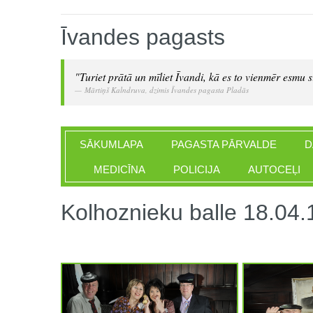
Īvandes pagasts
"Turiet prātā un mīliet Īvandi, kā es to vienmēr esmu si
Mārtiņš Kalndruva, dzimis Īvandes pagasta Pladās
SĀKUMLAPA
PAGASTA PĀRVALDE
D
MEDICĪNA
POLICIJA
AUTOCEĻI
Kolhoznieku balle 18.04.