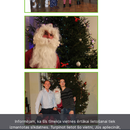
Atpakaļ »
Informējam, ka šīs tīmekļa vietnes ērtākai lietošanai tiek
izmantotas sīkdatnes. Turpinot lietot šo vietni, Jūs apliecināt,