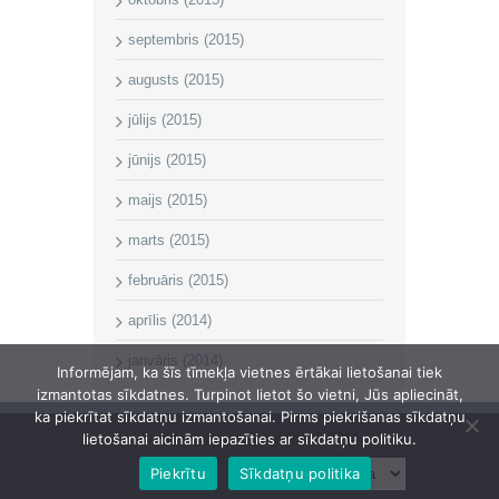
septembris (2015)
augusts (2015)
jūlijs (2015)
jūnijs (2015)
maijs (2015)
marts (2015)
februāris (2015)
aprīlis (2014)
janvāris (2014)
Informējam, ka šīs tīmekļa vietnes ērtākai lietošanai tiek
izmantotas sīkdatnes. Turpinot lietot šo vietni, Jūs apliecināt,
ka piekrītat sīkdatņu izmantošanai. Pirms piekrišanas sīkdatņu
Īvandes pagasta pārvalde © 2014
lietošanai aicinām iepazīties ar sīkdatņu politiku.
Piekrītu
Sīkdatņu politika