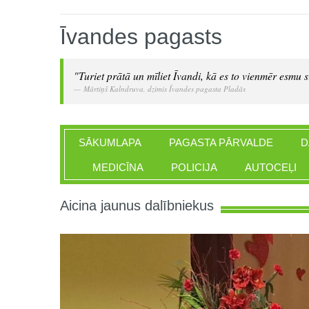
Īvandes pagasts
"Turiet prātā un mīliet Īvandi, kā es to vienmēr esmu si
Mārtiņš Kalndruva, dzimis Īvandes pagasta Pladās
SĀKUMLAPA
PAGASTA PĀRVALDE
D
MEDICĪNA
POLICIJA
AUTOCEĻI
Aicina jaunus dalībniekus