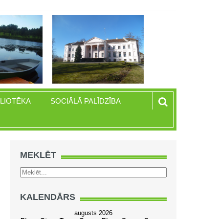
BLIOTĒKA
SOCIĀLĀ PALĪDZĪBA
MEKLĒT
KALENDĀRS
augusts 2026