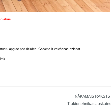
bniekus.
rtuāru apgūst pēc dzirdes. Galvenā ir vēlēšanās dziedāt.
irāk.
NĀKAMAIS RAKSTS
Traktortehnikas apskate