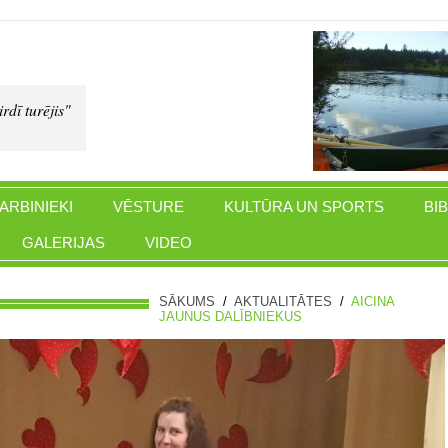
rdī turējis"
ARBINIEKI
VĒSTURE
KULTŪRA UN SPORTS
BI
GALERIJAS
VIDEO
SĀKUMS
/
AKTUALITĀTES
/
AICINA
JAUNUS DALĪBNIEKUS