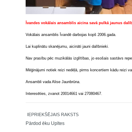
Īvandes vokālais ansamblis aicina savā pulkā jaunus dalī
Vokālais ansamblis Īvandē darbojas kopš 2006.gada.
Lai kuplinātu skanējumu, aicināti jauni dalībnieki.
Nav prasību pēc muzikālās izglītības, jo esošais sastāvs repe
Mēģinājumi notiek reizi nedēļā, pirms koncertiem kādu reizi va
Ansambli vada Alise Jaunbrūna.
Interesēties, zvanot 20014661 vai 27080467.
IEPRIEKŠĒJAIS RAKSTS
Pārdod ēku Upītes