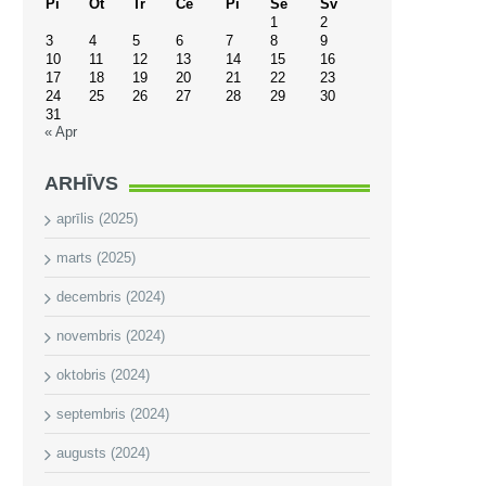
Pi
Ot
Tr
Ce
Pi
Se
Sv
1
2
3
4
5
6
7
8
9
10
11
12
13
14
15
16
17
18
19
20
21
22
23
24
25
26
27
28
29
30
31
« Apr
ARHĪVS
aprīlis (2025)
marts (2025)
decembris (2024)
novembris (2024)
oktobris (2024)
septembris (2024)
augusts (2024)