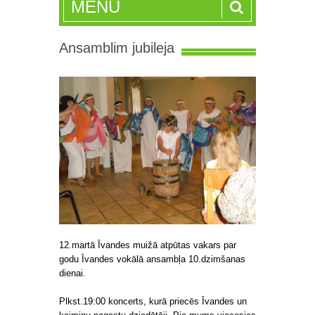
MENU
Ansamblim jubileja
12.martā Īvandes muižā atpūtas vakars par
godu Īvandes vokālā ansambļa 10.dzimšanas
dienai.
Plkst.19:00 koncerts, kurā priecēs Īvandes un