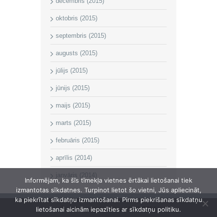
decembris (2015)
oktobris (2015)
septembris (2015)
augusts (2015)
jūlijs (2015)
jūnijs (2015)
maijs (2015)
marts (2015)
februāris (2015)
aprīlis (2014)
janvāris (2014)
Informējam, ka šīs tīmekļa vietnes ērtākai lietošanai tiek
izmantotas sīkdatnes. Turpinot lietot šo vietni, Jūs apliecināt,
ka piekrītat sīkdatņu izmantošanai. Pirms piekrišanas sīkdatņu
Īvandes pagasta pārvalde © 2014
lietošanai aicinām iepazīties ar sīkdatņu politiku.