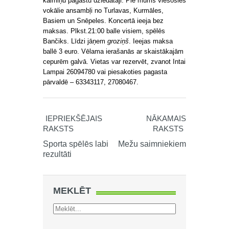
kaimiņu pagastu dziedātāji. Pie mums viesosies
vokālie ansambļi no Turlavas, Kurmāles,
Basiem un Snēpeles. Koncertā ieeja bez
maksas. Plkst.21:00 balle visiem, spēlēs
Bančiks. Līdzi jāņem
groziņš
. Ieejas maksa
ballē 3 euro. Vēlama ierašanās ar skaistākajām
cepurēm galvā. Vietas var rezervēt, zvanot Intai
Lampai 26094780 vai piesakoties pagasta
pārvaldē – 63343117, 27080467.
IEPRIEKŠĒJAIS
NĀKAMAIS
RAKSTS
RAKSTS
Sporta spēlēs labi
Mežu saimniekiem
rezultāti
MEKLĒT