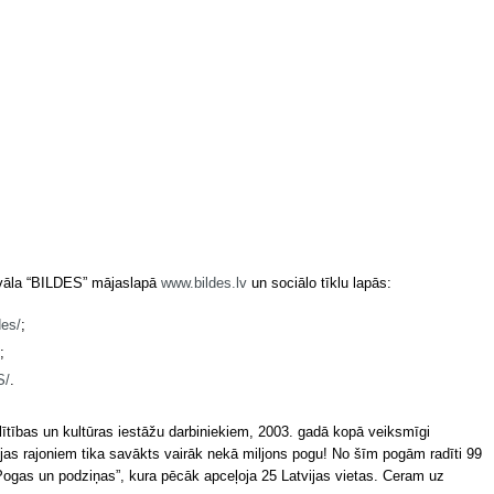
ivāla “BILDES” mājaslapā
www.bildes.lv
un sociālo tīklu lapās:
des/
;
;
S/
.
glītības un kultūras iestāžu darbiniekiem, 2003. gadā kopā veiksmīgi
vijas rajoniem tika savākts vairāk nekā miljons pogu! No šīm pogām radīti 99
 „Pogas un podziņas”, kura pēcāk apceļoja 25 Latvijas vietas. Ceram uz