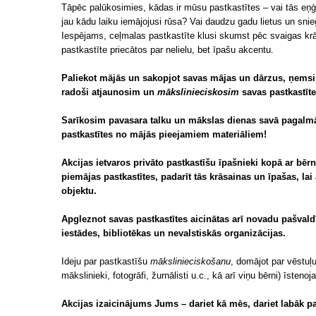
Tāpēc palūkosimies, kādas ir mūsu pastkastītes – vai tās eņģ
jau kādu laiku iemājojusi rūsa? Vai daudzu gadu lietus un snie
Iespējams, ceļmalas pastkastīte klusi skumst pēc svaigas krās
pastkastīte priecātos par nelielu, bet īpašu akcentu.
Paliekot mājās un sakopjot savas mājas un dārzus, ņemsim
radoši atjaunosim un
mākslinieciskosim
savas pastkastīte
Sarīkosim pavasara talku un mākslas dienas savā pagalmā
pastkastītes no mājās pieejamiem materiāliem!
Akcijas ietvaros privāto pastkastīšu īpašnieki kopā ar bēr
piemājas pastkastītes, padarīt tās krāsainas un īpašas, lai 
objektu.
Apgleznot savas pastkastītes aicinātas arī novadu pašval
iestādes, bibliotēkas un nevalstiskās organizācijas.
Ideju par pastkastīšu
mākslinieciskošanu
, domājot par vēstuļ
mākslinieki, fotogrāfi, žurnālisti u.c., kā arī viņu bērni) īsten
Akcijas izaicinājums Jums – dariet kā mēs, dariet labāk 