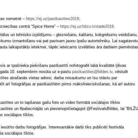
aras nometnē –
https://ej.uz/pastkastites2019
;
irdzniecības centrā “Spice Home” –
https://ej.uz/bilzu-izstade2019
.
iālus un tehnisko izpildījumu – gleznošanu, kalšanu, kokgrebumu veidošanu,
likumu izmantošanu vai pat pavisam jaunu īpašu autortehniku. Lai sagatavot
ļauta laikapstākļu ietekmei, tāpēc ieteicams izvēlēties āra darbiem piemērota
vis ar īpašnieka piekrišanu pastkastīti nofotografē labā kvalitātē (divas
20. gada 10. septembrim nosūta uz e-pastu
pastkastites@bildes.lv
, vēstulē
stītes atrašanās vietas adresi, darba nosaukumu un īsu stāstu par
īt arī fotogrāfijas ar pastkastītēm pirms
mākslinieciskošanas
, kā arī autoru
astītes un to tapšanas gaitu foto un video formātā sociālajos tīklos
stites un #paliecmājās un pievienojot/
ietagojot
@FestivalsBildes, lai “BILŽ
s sociālajos tīklos.
tīto darbu fotogrāfijas. Interesantākie darbi tiks publicēti festivāla
la sociālajos tīklos.