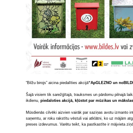
“Bilžu birojs” aicina piedalīties akcijā
“ApGLEZNO un noBILDĒ a
Šajā visiem tik sarežģītajā, trauksmes un pārdomu pilnajā lai
ikdienu,
piedaloties akcijā, kļūstot par mūzikas un māksla
Mūsdienās cilvēki aizvien vairāk par saziņas avotu izmanto in
saņemtu, ar roku rakstītu vēstuli vai atklātni, ko uz mājām atg
preses izdevumus. Varētu teikt, ka pastkastīte ir mājvieta 