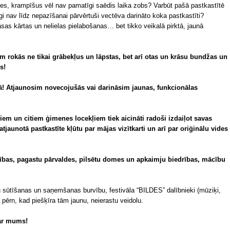
es, krampīšus vēl nav pamatīgi saēdis laika zobs? Varbūt pašā pastkastītē
gi nav līdz nepazīšanai pārvērtuši vectēva darināto koka pastkastīti?
as kārtas un nelielas pielabošanas… bet tikko veikalā pirktā, jaunā
 rokās ne tikai grābekļus un lāpstas, bet arī otas un krāsu bundžas un
s!
! Atjaunosim novecojušās vai darināsim jaunas, funkcionālas
niem un citiem ģimenes locekļiem tiek aicināti radoši izdaiļot savas
atjaunotā pastkastīte kļūtu par mājas vizītkarti un arī par oriģinālu vides
dības, pagastu pārvaldes, pilsētu domes un apkaimju biedrības, mācību
u sūtīšanas un saņemšanas burvību, festivāla “BILDES” dalībnieki (mūziķi,
oja pērn, kad piešķīra tām jaunu, neierastu veidolu.
par mums!