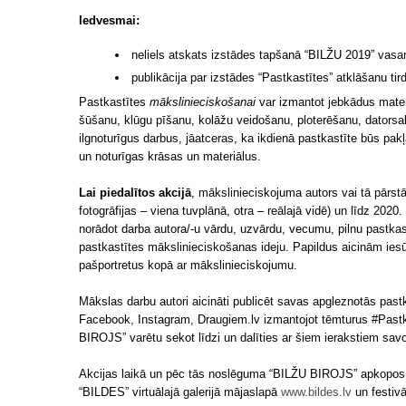
Iedvesmai:
neliels atskats izstādes tapšanā “BILŽU 2019” vas
publikācija par izstādes “Pastkastītes” atklāšanu t
Pastkastītes
mākslinieciskošanai
var izmantot jebkādus mater
šūšanu, klūgu pīšanu, kolāžu veidošanu, ploterēšanu, datorsa
ilgnoturīgus darbus, jāatceras, ka ikdienā pastkastīte būs pak
un noturīgas krāsas un materiālus.
Lai piedalītos akcijā
, mākslinieciskojuma autors vai tā pārstā
fotogrāfijas – viena tuvplānā, otra – reālajā vidē) un līdz 20
norādot darba autora/-u vārdu, uzvārdu, vecumu, pilnu pastka
pastkastītes mākslinieciskošanas ideju. Papildus aicinām iesūt
pašportretus kopā ar mākslinieciskojumu.
Mākslas darbu autori aicināti publicēt savas apgleznotās pastk
Facebook, Instagram, Draugiem.lv izmantojot tēmturus #Pastka
BIROJS” varētu sekot līdzi un dalīties ar šiem ierakstiem savo
Akcijas laikā un pēc tās noslēguma “BILŽU BIROJS” apkopos iesū
“BILDES” virtuālajā galerijā mājaslapā
www.bildes.lv
un festivā