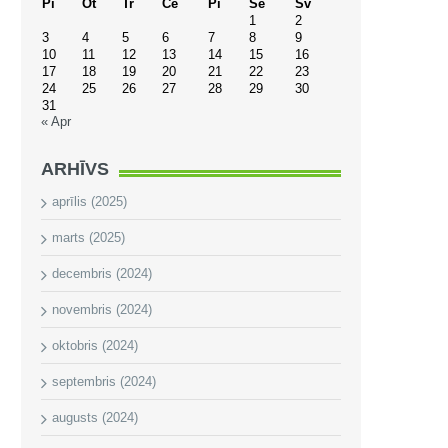
Pi
Ot
Tr
Ce
Pi
Se
Sv
1
2
3
4
5
6
7
8
9
10
11
12
13
14
15
16
17
18
19
20
21
22
23
24
25
26
27
28
29
30
31
« Apr
ARHĪVS
aprīlis (2025)
marts (2025)
decembris (2024)
novembris (2024)
oktobris (2024)
septembris (2024)
augusts (2024)