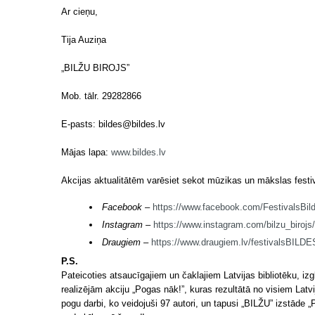
Ar cieņu,
Tija Auziņa
„BILŽU BIROJS”
Mob. tālr. 29282866
E-pasts: bildes@bildes.lv
Mājas lapa:
www.bildes.lv
Akcijas aktualitātēm varēsiet sekot mūzikas un mākslas fest
Facebook –
https://www.facebook.com/FestivalsBil
Instagram –
https://www.instagram.com/bilzu_birojs/
Draugiem
–
https://www.draugiem.lv/festivalsBILDE
P.S.
Pateicoties atsaucīgajiem un čaklajiem Latvijas bibliotēku, iz
realizējām akciju „Pogas nāk!”, kuras rezultātā no visiem Lat
pogu darbi, ko veidojuši 97 autori, un tapusi „BILŽU” izstāde