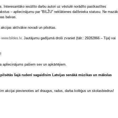
s. Interesantāko iesūtīto darbu autori uz vēstulē norādīto pastkastītes
kstus – apliecinājumu par “BILŽU” neklātienes dalībnieka statusu. Ne mazāk
nas balvas.
 akcijas aktīvākie novadi un pilsētas.
–
www.bildes.lv
. Jautājumu gadījumā droši zvaniet (tālr.: 29282866 – Tija) vai
!
a apliecinājums pašiem sev un apkārtējiem.
n pilsētās šajā rudenī sagaidīsim Latvijas senākā mūzikas un mākslas
m akcijai pievienoties arī draugus, radus, darba kolēģus un skolasbiedrus!