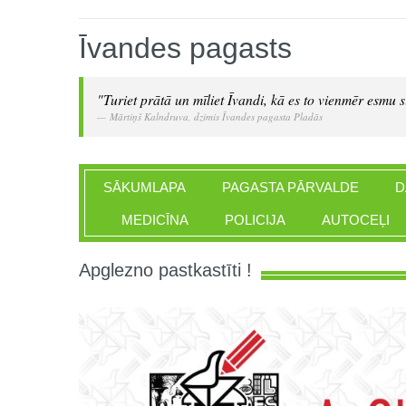
Īvandes pagasts
"Turiet prātā un mīliet Īvandi, kā es to vienmēr esmu si
Mārtiņš Kalndruva, dzimis Īvandes pagasta Pladās
SĀKUMLAPA
PAGASTA PĀRVALDE
D
MEDICĪNA
POLICIJA
AUTOCEĻI
Apglezno pastkastīti !