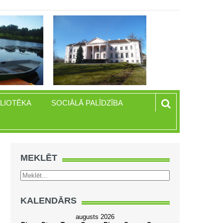
BLIOTĒKA
SOCIĀLĀ PALĪDZĪBA
MEKLĒT
KALENDĀRS
augusts 2026