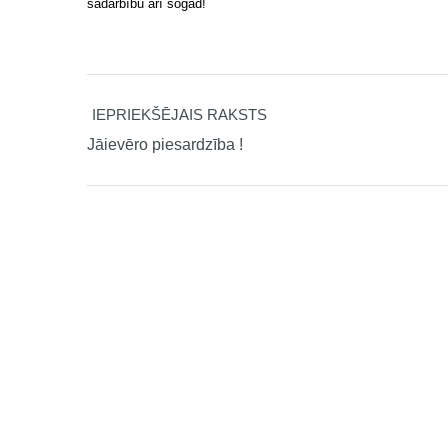
sadarbību arī šogad!
IEPRIEKŠĒJAIS RAKSTS
Jāievēro piesardzība !