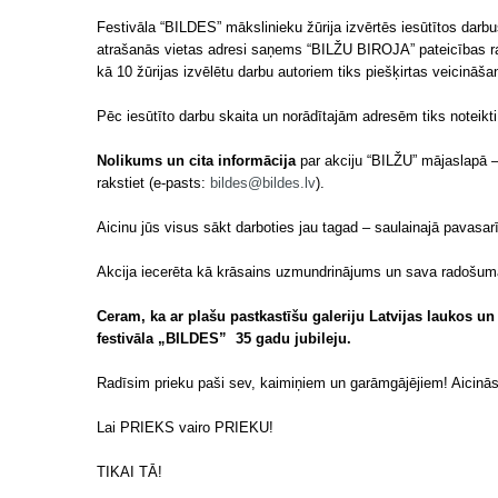
Festivāla “BILDES” mākslinieku žūrija izvērtēs iesūtītos darbu
atrašanās vietas adresi saņems “BILŽU BIROJA” pateicības ra
kā 10 žūrijas izvēlētu darbu autoriem tiks piešķirtas veicināša
Pēc iesūtīto darbu skaita un norādītajām adresēm tiks noteikti
Nolikums un cita informācija
par akciju “BILŽU” mājaslapā 
rakstiet (e-pasts:
bildes@bildes.lv
).
Aicinu jūs visus sākt darboties jau tagad – saulainajā pavasarī
Akcija iecerēta kā krāsains uzmundrinājums un sava radošum
Ceram, ka ar plašu pastkastīšu galeriju Latvijas laukos u
festivāla „BILDES” 35 gadu jubileju.
Radīsim prieku paši sev, kaimiņiem un garāmgājējiem! Aicināsi
Lai PRIEKS vairo PRIEKU!
TIKAI TĀ!