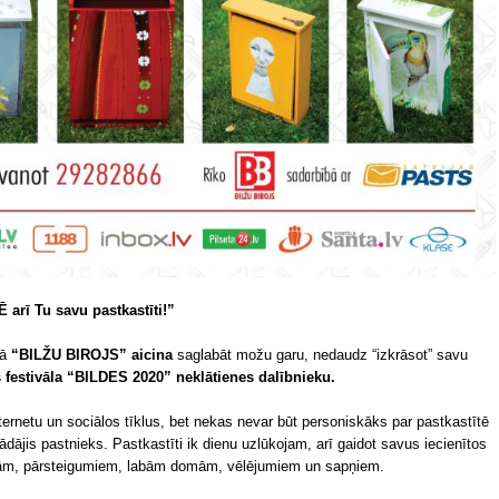
rī Tu savu pastkastīti!”
kā
“BILŽU BIROJS” aicina
saglabāt možu garu, nedaudz “izkrāsot” savu
s festivāla “BILDES 2020” neklātienes dalībnieku.
ternetu un sociālos tīklus, bet nekas nevar būt personiskāks par pastkastītē
ādājis pastnieks. Pastkastīti ik dienu uzlūkojam, arī gaidot savus iecienītos
ziņām, pārsteigumiem, labām domām, vēlējumiem un sapņiem.