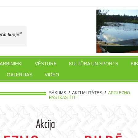
rdī turējis"
ARBINIEKI
VĒSTURE
KULTŪRA UN SPORTS
BI
GALERIJAS
VIDEO
SĀKUMS
/
AKTUALITĀTES
/
APGLEZNO
PASTKASTĪTI !