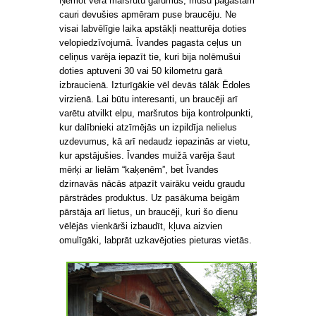
Ņemot vērā maršrutu garumus, mūsu pagastam
cauri devušies apmēram puse braucēju. Ne
visai labvēlīgie laika apstākļi neatturēja doties
velopiedzīvojumā. Īvandes pagasta ceļus un
celiņus varēja iepazīt tie, kuri bija nolēmušui
doties aptuveni 30 vai 50 kilometru garā
izbraucienā. Izturīgākie vēl devās tālāk Ēdoles
virzienā. Lai būtu interesanti, un braucēji arī
varētu atvilkt elpu, maršrutos bija kontrolpunkti,
kur dalībnieki atzīmējās un izpildīja nelielus
uzdevumus, kā arī nedaudz iepazinās ar vietu,
kur apstājušies. Īvandes muižā varēja šaut
mērķi ar lielām “kaķenēm”, bet Īvandes
dzirnavās nācās atpazīt vairāku veidu graudu
pārstrādes produktus. Uz pasākuma beigām
pārstāja arī lietus, un braucēji, kuri šo dienu
vēlējās vienkārši izbaudīt, kļuva aizvien
omulīgāki, labprāt uzkavējoties pieturas vietās.