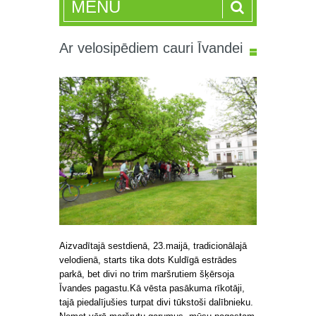
MENU
Ar velosipēdiem cauri Īvandei
Aizvadītajā sestdienā, 23.maijā, tradicionālajā
velodienā, starts tika dots Kuldīgā estrādes
parkā, bet divi no trim maršrutiem šķērsoja
Īvandes pagastu.
Kā vēsta pasākuma rīkotāji,
tajā piedalījušies turpat divi tūkstoši dalībnieku.