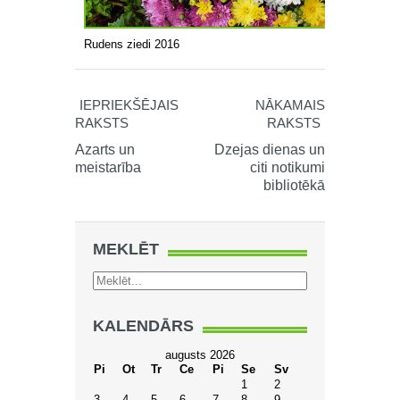
Rudens ziedi 2016
IEPRIEKŠĒJAIS
NĀKAMAIS
RAKSTS
RAKSTS
Azarts un
Dzejas dienas un
meistarība
citi notikumi
bibliotēkā
MEKLĒT
KALENDĀRS
augusts 2026
Pi
Ot
Tr
Ce
Pi
Se
Sv
1
2
3
4
5
6
7
8
9