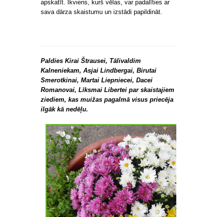
apskatīt. Ikviens, kurš vēlas, var padalīties ar
sava dārza skaistumu un izstādi papildināt.
Paldies Kirai Štrausei, Tālivaldim
Kalneniekam, Asjai Lindbergai, Birutai
Smerotkinai, Martai Liepniecei, Dacei
Romanovai, Līksmai Libertei par skaistajiem
ziediem, kas muižas pagalmā visus priecēja
ilgāk kā nedēļu.