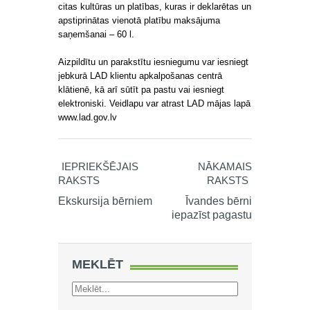
citas kultūras un platības, kuras ir deklarētas un
apstiprinātas vienotā platību maksājuma
saņemšanai – 60 l.
Aizpildītu un parakstītu iesniegumu var iesniegt
jebkurā LAD klientu apkalpošanas centrā
klātienē, kā arī sūtīt pa pastu vai iesniegt
elektroniski. Veidlapu var atrast LAD mājas lapā
www.lad.gov.lv
IEPRIEKŠĒJAIS
NĀKAMAIS
RAKSTS
RAKSTS
Ekskursija bērniem
Īvandes bērni
iepazīst pagastu
MEKLĒT