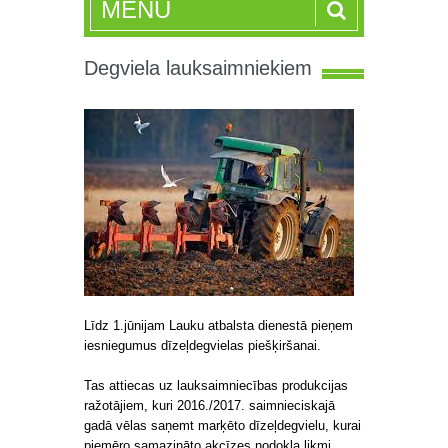
MENU
Degviela lauksaimniekiem
Līdz 1.jūnijam Lauku atbalsta dienestā pieņem
iesniegumus dīzeļdegvielas piešķiršanai.
Tas attiecas uz lauksaimniecības produkcijas
ražotājiem, kuri 2016./2017. saimnieciskajā
gadā vēlas saņemt marķēto dīzeļdegvielu, kurai
piemēro samazināto akcīzes nodokļa likmi.