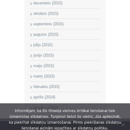
decembris (2015)
oktobris (2015)
septembris (2015)
augusts (2015)
jūlijs (2015)
jūnijs (2015)
maijs (2015)
marts (2015)
februāris (2015)
aprīlis (2014)
janvāris (2014)
Informējam, ka šīs tīmekļa vietnes ērtākai lietošanai tiek
izmantotas sīkdatnes. Turpinot lietot šo vietni, Jūs apliecināt,
ka piekrītat sīkdatņu izmantošanai. Pirms piekrišanas sīkdatņu
lietošanai aicinām iepazīties ar sīkdatņu politiku.
Īvandes pagasta pārvalde © 2014