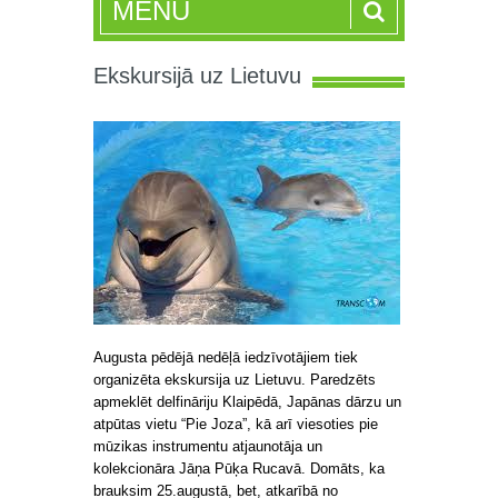
MENU
Ekskursijā uz Lietuvu
Augusta pēdējā nedēļā iedzīvotājiem tiek
organizēta ekskursija uz Lietuvu.
Paredzēts
apmeklēt delfināriju Klaipēdā, Japānas dārzu un
atpūtas vietu “Pie Joza”, kā arī viesoties pie
mūzikas instrumentu atjaunotāja un
kolekcionāra Jāņa Pūķa Rucavā. Domāts, ka
brauksim 25.augustā, bet, atkarībā no