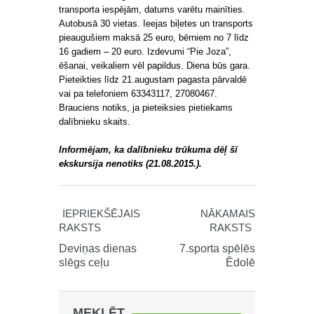
transporta iespējām, datums varētu mainīties.
Autobusā 30 vietas. Ieejas biļetes un transports
pieaugušiem maksā 25 euro, bērniem no 7 līdz
16 gadiem – 20 euro. Izdevumi “Pie Joza”,
ēšanai, veikaliem vēl papildus. Diena būs gara.
Pieteikties līdz 21.augustam pagasta pārvaldē
vai pa telefoniem 63343117, 27080467.
Brauciens notiks, ja pieteiksies pietiekams
dalībnieku skaits.
Informējam, ka dalībnieku trūkuma dēļ šī
ekskursija nenotiks (21.08.2015.).
IEPRIEKŠĒJAIS
NĀKAMAIS
RAKSTS
RAKSTS
Deviņas dienas
7.sporta spēlēs
slēgs ceļu
Ēdolē
MEKLĒT