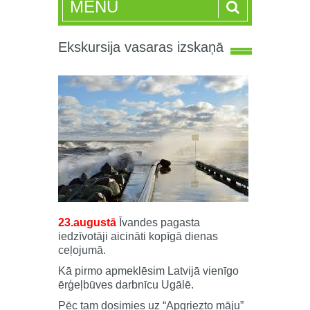
MENU
Ekskursija vasaras izskaņā
23.augustā
Īvandes pagasta
iedzīvotāji aicināti kopīgā dienas
ceļojumā.
Kā pirmo apmeklēsim Latvijā vienīgo
ērģeļbūves darbnīcu Ugālē.
Pēc tam dosimies uz “Apgriezto māju”