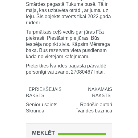
Smārdes pagastā Tukuma pusē. Tā ir
māja, kas uzbūvēta otrādi, ar jumtu uz
leju. Šis objekts atvērts tikai 2022.gada
rudenī.
Turpmākais ceļš vedīs gar jūras līča
piekrasti. Piestāsim pie jūras. Būs
iespēja nopirkt zivis. Kāpsim Mērsraga
bākā. Būs rezervēta vieta pusdienām
kādā no vietējām kafejnīcām.
Pieteikties Īvandes pagasta pārvaldē
personīgi vai zvanot 27080467 Intai.
IEPRIEKŠĒJAIS
NĀKAMAIS
RAKSTS
RAKSTS
Senioru saiets
Radošie autori
Skrundā
Īvandes baznīcā
MEKLĒT