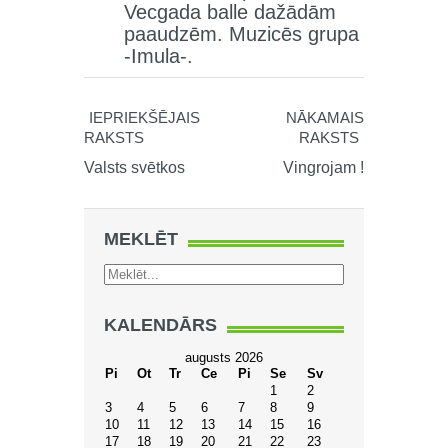
Vecgada balle dažādām
paaudzēm. Muzicēs grupa
-Imula-.
IEPRIEKŠĒJAIS
NĀKAMAIS
RAKSTS
RAKSTS
Valsts svētkos
Vingrojam !
MEKLĒT
KALENDĀRS
augusts 2026
Pi
Ot
Tr
Ce
Pi
Se
Sv
1
2
3
4
5
6
7
8
9
10
11
12
13
14
15
16
17
18
19
20
21
22
23