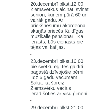
20.decembrī plkst.12:00
Ziemsvētkus aicināti svinēt
seniori, kuriem pūrā 60 un
vairāk gadu. Ar
priekšnesumu akordeona
skaņās priecēs Kuldīgas
muzikālie pensionāri. Kā
ierasts, būs cienasts pie
tējas vai kafijas.
23.decembrī plkst.16:00
pie svētku eglītes gaidīti
pagastā dzīvojošie bērni
līdz 6 gadu vecumam.
Saka, ka šoreiz
Ziemsvētku vecītis
ieradīšoties ar visu ģimeni.
29.decembrī plkst.21:00