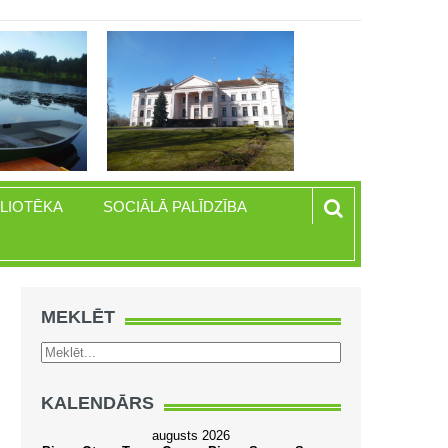
BLIOTĒKA
SOCIĀLĀ PALĪDZĪBA
MEKLĒT
KALENDĀRS
augusts 2026