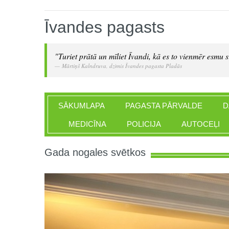
Īvandes pagasts
"Turiet prātā un mīliet Īvandi, kā es to vienmēr esmu si
Mārtiņš Kalndruva, dzimis Īvandes pagasta Pladās
SĀKUMLAPA
PAGASTA PĀRVALDE
D
MEDICĪNA
POLICIJA
AUTOCEĻI
Gada nogales svētkos