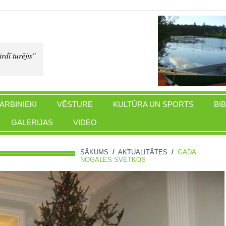
rdī turējis"
ARBINIEKI
VĒSTURE
KULTŪRA UN SPORTS
BI
GALERIJAS
VIDEO
SĀKUMS
/
AKTUALITĀTES
/
GADA
NOGALES SVĒTKOS