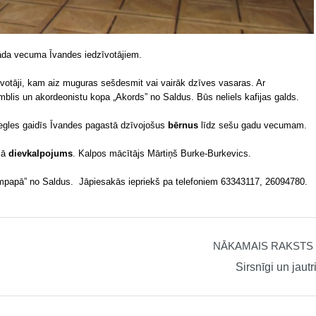
āda vecuma Īvandes iedzīvotājiem.
votāji, kam aiz muguras sešdesmit vai vairāk dzīves vasaras. Ar
lis un akordeonistu kopa „Akords” no Saldus. Būs neliels kafijas galds.
 egles gaidīs Īvandes pagastā dzīvojošus
bērnus
līdz sešu gadu vecumam.
cā
dievkalpojums
. Kalpos mācītājs Mārtiņš Burke-Burkevics.
mpapā” no Saldus. Jāpiesakās iepriekš pa telefoniem 63343117, 26094780.
NĀKAMAIS RAKSTS
Sirsnīgi un jautr