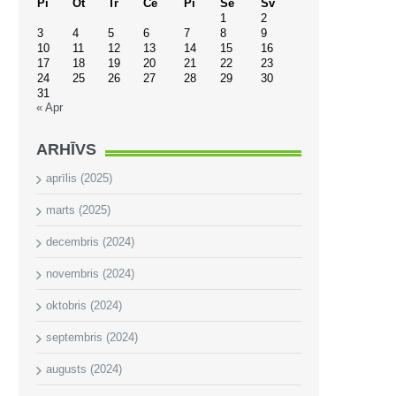
Pi
Ot
Tr
Ce
Pi
Se
Sv
1
2
3
4
5
6
7
8
9
10
11
12
13
14
15
16
17
18
19
20
21
22
23
24
25
26
27
28
29
30
31
« Apr
ARHĪVS
aprīlis (2025)
marts (2025)
decembris (2024)
novembris (2024)
oktobris (2024)
septembris (2024)
augusts (2024)