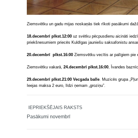
Ziemsvētku un gadu mijas noskaņās tiek rīkoti pasākumi daž
18.decembrī plkst.12:00
uz svētku pēcpusdienu aicināti iedzī
priekšnesumiem priecēs Kuldīgas jauniešu saksafonistu ansamb
20.decembrī plkst.16:00
Ziemsvētku vecītis ar palīgiem pie
Ziemsvētku vakarā,
24.decembrī plkst.16:00
, Īvandes baznī
29.decembrī plkst.21:00 Vecgada balle
. Muzicēs grupa „Pļu
Ieejas maksa 2 euro, līdzi ņemam „groziņu”.
IEPRIEKŠĒJAIS RAKSTS
Pasākumi novembrī