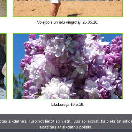
Volejbols un ielu vingrotāji 26.05.18.
Ekskursija 19.5.18.
otas sīkdatnes. Turpinot lietot šo vietni, Jūs apliecināt, ka piekrītat sī
iepazīties ar sīkdatņu politiku.