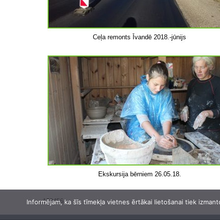
Ceļa remonts Īvandē 2018.-jūnijs
Ekskursija bērniem 26.05.18.
1
2
3
4
5
6
Informējam, ka šīs tīmekļa vietnes ērtākai lietošanai tiek izmant