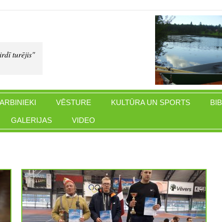
rdī turējis"
ARBINIEKI
VĒSTURE
KULTŪRA UN SPORTS
BI
GALERIJAS
VIDEO