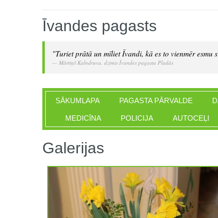
Īvandes pagasts
"Turiet prātā un mīliet Īvandi, kā es to vienmēr esmu si
Mārtiņš Kalndruva, dzimis Īvandes pagasta Pladās
SĀKUMLAPA
PAGASTA PĀRVALDE
D
MEDICĪNA
POLICIJA
AUTOCEĻI
Galerijas