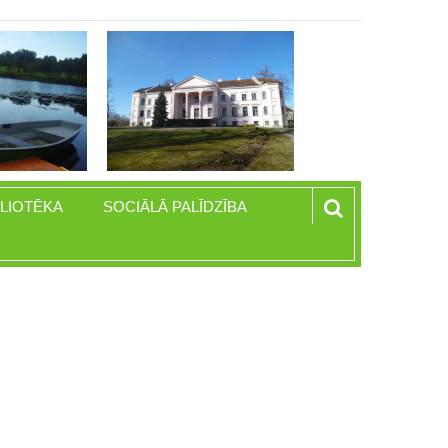
BLIOTĒKA
SOCIĀLĀ PALĪDZĪBA