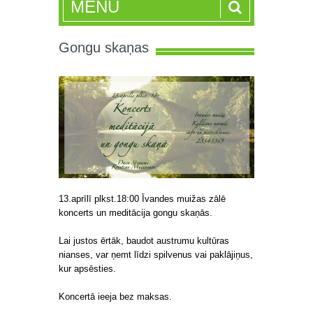
MENU
Gongu skaņas
13.aprīlī plkst.18:00 Īvandes muižas zālē
koncerts un meditācija gongu skaņās.
Lai justos ērtāk, baudot austrumu kultūras
nianses, var ņemt līdzi spilvenus vai paklājiņus,
kur apsēsties.
Koncertā ieeja bez maksas.