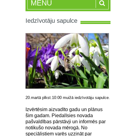
MENU
Iedzīvotāju sapulce
20.martā plkst.10:00 muižā iedzīvotāju sapulce.
Izvērtēsim aizvadīto gadu un plānus
šim gadam. Piedalīsies novada
pašvaldības pārstāvji un informēs par
notikušo novada mērogā. No
speciālistiem varēs uzzināt par