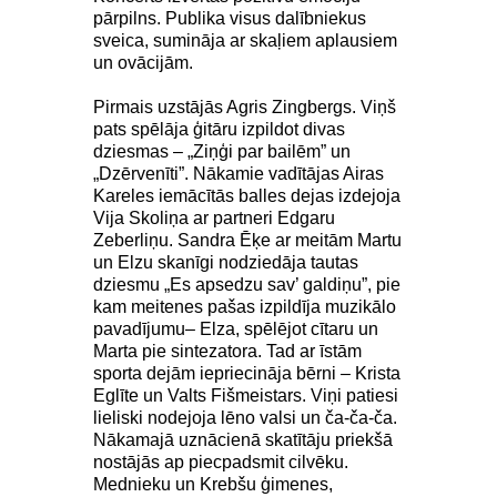
pārpilns. Publika visus dalībniekus
sveica, sumināja ar skaļiem aplausiem
un ovācijām.
Pirmais uzstājās Agris Zingbergs. Viņš
pats spēlāja ģitāru izpildot divas
dziesmas – „Ziņģi par bailēm” un
„Dzērvenīti”. Nākamie vadītājas Airas
Kareles iemācītās balles dejas izdejoja
Vija Skoliņa ar partneri Edgaru
Zeberliņu. Sandra Ēķe ar meitām Martu
un Elzu skanīgi nodziedāja tautas
dziesmu „Es apsedzu sav’ galdiņu”, pie
kam meitenes pašas izpildīja muzikālo
pavadījumu– Elza, spēlējot cītaru un
Marta pie sintezatora. Tad ar īstām
sporta dejām iepriecināja bērni – Krista
Eglīte un Valts Fišmeistars. Viņi patiesi
lieliski nodejoja lēno valsi un ča-ča-ča.
Nākamajā uznācienā skatītāju priekšā
nostājās ap piecpadsmit cilvēku.
Mednieku un Krebšu ģimenes,