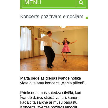
MENU
Koncerts pozitīvām emocijām
Marta pēdējās dienās Īvandē notika
vietējo talantu koncerts „Aprīļa pilieni”.
Priekšnesumus sniedza cilvēki, kuri
Īvandē dzīvo, strādā vai arī, kuriem
kāda cita saikne ar mūsu pagastu.
Koncerts izvērtās pozitīvu emociju