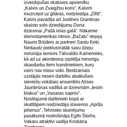
izveidojušas skatuves apvienību
„Kalvis un Zvaigžņu koris”, Kalvim
muzicējot uz ģitāras, nodziedāja „Zīlīti”.
Kalvis pavadīja arī Justīnes Grantiņas
skaisto solo dziedājumu Dona
dziesmai „Pašā ielas galā”. Nākamie
dienvidamerikas ritmos „Bačatu” dejoja
Nauris Brūders ar partneri Santu Ķeķi.
Nedaudz pieklusinātāk savu dzeju
norunāja seniors Tālivaldis Kalnenieks,
kā arī uz akordeona izpildīja minorīgu
skaņdarbu tiem īvandniekiem, kuru
vairs nav mūsu vidū. Beidzamais
uzstājās nesen darbību atsākušais
sieviešu vokālais ansamblis Alises
Jaunbrūnas vadībā ar dziesmām „Iesim
blakus” un „Vasaras sapnis”.
Noslēgumā dalībnieki kopā ar
skatītājiem nodziedāja slavenos „Aprīļa
pilienus”. Tehnisko skanējumu
pasākumā nodrošināja Egīls Štorhs.
Vakaru atraktīvi vadīja Kristiāna