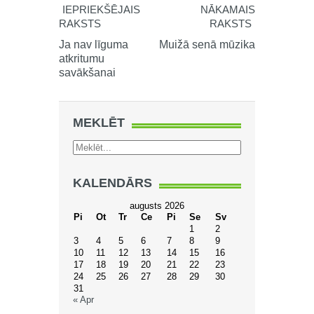
IEPRIEKŠĒJAIS
NĀKAMAIS
RAKSTS
RAKSTS
Ja nav līguma
Muižā senā mūzika
atkritumu
savākšanai
MEKLĒT
KALENDĀRS
augusts 2026
Pi
Ot
Tr
Ce
Pi
Se
Sv
1
2
3
4
5
6
7
8
9
10
11
12
13
14
15
16
17
18
19
20
21
22
23
24
25
26
27
28
29
30
31
« Apr