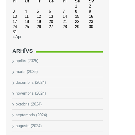
Pi
Ot
Tr
Ce
Pi
Se
Sv
1
2
3
4
5
6
7
8
9
10
11
12
13
14
15
16
17
18
19
20
21
22
23
24
25
26
27
28
29
30
31
« Apr
ARHĪVS
aprīlis (2025)
marts (2025)
decembris (2024)
novembris (2024)
oktobris (2024)
septembris (2024)
augusts (2024)