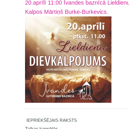
20.aprīlī 11:00 Īvandes baznīcā Lieldien
Kalpos Mārtiņš Burke-Burkevics.
IEPRIEKŠĒJAIS RAKSTS
Talkas kapsētās