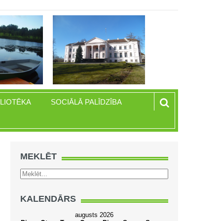
BLIOTĒKA
SOCIĀLĀ PALĪDZĪBA
MEKLĒT
KALENDĀRS
augusts 2026