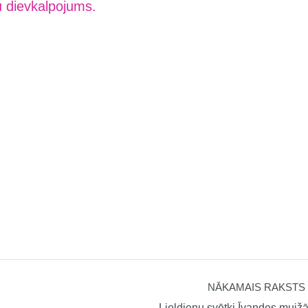
u dievkalpojums.
NĀKAMAIS RAKSTS
Lieldienu svētki Īvandes muiž