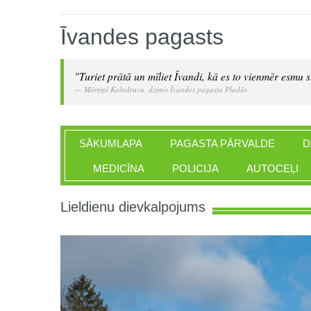
Īvandes pagasts
"Turiet prātā un mīliet Īvandi, kā es to vienmēr esmu si
Mārtiņš Kalndruva, dzimis Īvandes pagasta Pladās
SĀKUMLAPA
PAGASTA PĀRVALDE
D
MEDICĪNA
POLICIJA
AUTOCEĻI
Lieldienu dievkalpojums