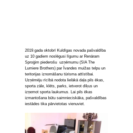
2019.gada oktobrī Kuldīgas novada pašvaldība
uz 10 gadiem noslēgusi līgumu ar Renāram
Sproģim piederošu uzņēmumu (SIA The
Lumiere Brothers) par Īvandes muižas telpu un
teritorijas iznomāšanu tūrisma attīstībai.
Uzņēmēju rīcībā nodota lielākā daļa pils ēkas,
sporta zāle, klēts, parks, ietverot dīķus un
izņemot sporta laukumus. Lai pils ēkas
izmantošana būtu saimnieciskāka, pašvaldības
iestādes tika pārvietotas vienuviet.