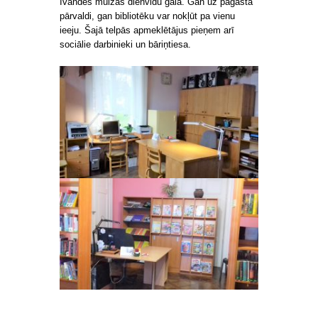
Īvandes muižas dienvidu galā. Gan uz pagasta
pārvaldi, gan bibliotēku var nokļūt pa vienu
ieeju. Šajā telpās apmeklētājus pieņem arī
sociālie darbinieki un bāriņtiesa.