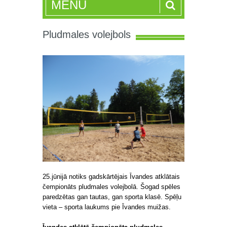
MENU
Pludmales volejbols
25.jūnijā notiks gadskārtējais Īvandes atklātais
čempionāts pludmales volejbolā. Šogad spēles
paredzētas gan tautas, gan sporta klasē. Spēļu
vieta – sporta laukums pie Īvandes muižas.