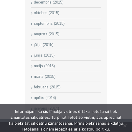
decembris (2015)
oktobris (2015)
septembris (2015)
augusts (2015)
jūlijs (2015)
jūnijs (2015)
maijs (2015)
marts (2015)
februāris (2015)
aprīlis (2014)
janvāris (2014)
Informējam, ka šīs tīmekļa vietnes ērtākai lietošanai tiek
izmantotas sīkdatnes. Turpinot lietot šo vietni, Jūs apliecināt,
ka piekrītat sīkdatņu izmantošanai. Pirms piekrišanas sīkdatņu
lietošanai aicinām iepazīties ar sīkdatņu politiku.
Īvandes pagasta pārvalde © 2014