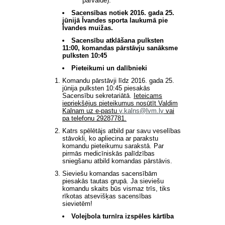
pārvalde).
Sacensības notiek 2016. gada 25.
jūnijā Īvandes sporta laukumā pie
Īvandes muižas.
Sacensību atklāšana pulksten
11:00, komandas pārstāvju sanāksme
pulksten 10:45
Pieteikumi un dalībnieki
Komandu pārstāvji līdz 2016. gada 25.
jūnija pulksten 10:45 piesakās
Sacensību sekretariātā.
Ieteicams
iepriekšējus pieteikumus nosūtīt Valdim
Kalnam uz e-pastu
v.kalns@lvm.lv
vai
pa telefonu 29287781.
Katrs spēlētājs atbild par savu veselības
stāvokli, ko apliecina ar parakstu
komandu pieteikumu sarakstā. Par
pirmās medicīniskās palīdzības
sniegšanu atbild komandas pārstāvis.
Sieviešu komandas sacensībām
piesakās tautas grupā. Ja sieviešu
komandu skaits būs vismaz trīs, tiks
rīkotas atsevišķas sacensības
sievietēm!
Volejbola turnīra izspēles kārtība