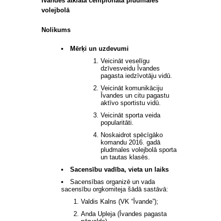
Īvandes atklātā čempionāta pludmales
volejbolā
Nolikums
Mērķi un uzdevumi
Veicināt veselīgu
dzīvesveidu Īvandes
pagasta iedzīvotāju vidū.
Veicināt komunikāciju
Īvandes un citu pagastu
aktīvo sportistu vidū.
Veicināt sporta veida
popularitāti.
Noskaidrot spēcīgāko
komandu 2016. gadā
pludmales volejbolā sporta
un tautas klasēs.
Sacensību vadība, vieta un laiks
Sacensības organizē un vada
sacensību orgkomiteja šādā sastāvā:
Valdis Kalns (VK “Īvande”);
Anda Upleja (Īvandes pagasta