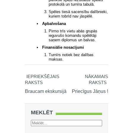
protokolā un turnīra tabulā.
Spēles tiesā sacensību dalībnieki,
kuriem tobrīd nav jāspēlē.
Apbalvošana
Pirmo trīs vietu abās grupās
ieguvušo komandu spēlētāji
saņem diplomus un balvas.
Finansiālie nosacījumi
Turnīrs notiek bez dalības
maksas.
IEPRIEKŠĒJAIS
NĀKAMAIS
RAKSTS
RAKSTS
Braucam ekskursijā
Priecīgus Jāņus !
MEKLĒT