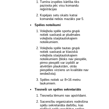
Turnīra izspēles kārtība tiks
paziņota pēc visu komandu
reģistrācijas
Kopējais setu skaits katrai
komandai nebūs mazāks par 5.
Spēles noteikumi
Volejbola spēle sporta grupā
notiek saskaņā ar pludmales
volejbola starptautiskajiem
noteikumiem.
Volejbola spēle tautas grupā
notiek saskaņā ar klasiskā
volejbola starptautiskajiem
noteikumiem (bloks nav piespēle,
pirmo piespēli var izpildīt ar
atvērtām plaukstām, otrās
piespēles virziens un kvalitāte nav
ierobežota).
Spēles notiek uz 8×16 metru
laukumiem.
Tiesneši un spēles sekretariāts
Tiesneša lēmumi nav apstrīdami.
Sacensību organizators nodrošina
spēļu sekretariāta darbību, kas
piefiksē spēļu rezultātus spēles