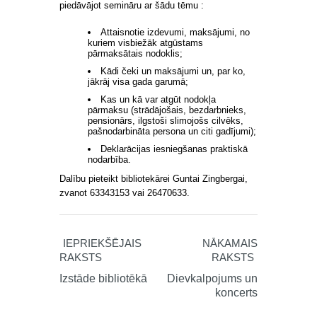
piedāvājot semināru ar šādu tēmu :
Attaisnotie izdevumi, maksājumi, no
kuriem visbiežāk atgūstams
pārmaksātais nodoklis;
Kādi čeki un maksājumi un, par ko,
jākrāj visa gada garumā;
Kas un kā var atgūt nodokļa
pārmaksu (strādājošais, bezdarbnieks,
pensionārs, ilgstoši slimojošs cilvēks,
pašnodarbināta persona un citi gadījumi);
Deklarācijas iesniegšanas praktiskā
nodarbība.
Dalību pieteikt bibliotekārei Guntai Zingbergai,
zvanot 63343153 vai 26470633.
IEPRIEKŠĒJAIS
NĀKAMAIS
RAKSTS
RAKSTS
Izstāde bibliotēkā
Dievkalpojums un
koncerts