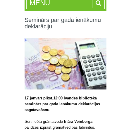
MENU
Seminārs par gada ienākumu
deklarāciju
17.janvārī plkst.12:00 Īvandes bibliotēkā
seminārs par gada ienākumu deklarācijas
sagatavošanu.
Sertificēta grāmatvede
Ināra Veinberga
palīdzēs izprast grāmatvedības labirintus,