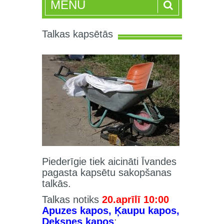
MENU
Talkas kapsētās
Piederīgie tiek aicināti Īvandes
pagasta kapsētu sakopšanas
talkās.
Talkas notiks
20.aprīlī 10:00
Apuzes kapos, Ķaupu kapos,
Deksnes kapos
;