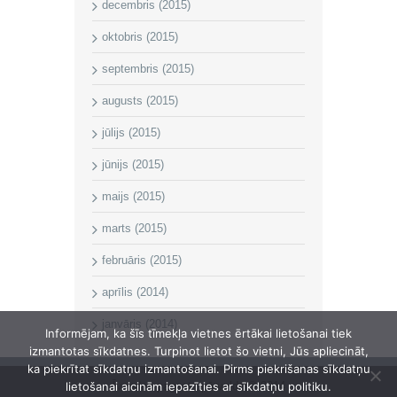
decembris (2015)
oktobris (2015)
septembris (2015)
augusts (2015)
jūlijs (2015)
jūnijs (2015)
maijs (2015)
marts (2015)
februāris (2015)
aprīlis (2014)
janvāris (2014)
Informējam, ka šīs tīmekļa vietnes ērtākai lietošanai tiek
izmantotas sīkdatnes. Turpinot lietot šo vietni, Jūs apliecināt,
ka piekrītat sīkdatņu izmantošanai. Pirms piekrišanas sīkdatņu
lietošanai aicinām iepazīties ar sīkdatņu politiku.
Īvandes pagasta pārvalde © 2014