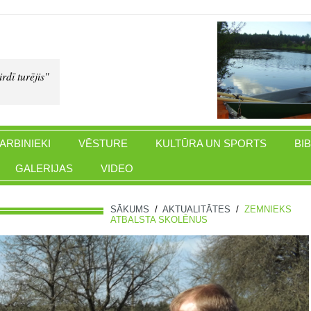
rdī turējis"
ARBINIEKI
VĒSTURE
KULTŪRA UN SPORTS
BI
GALERIJAS
VIDEO
SĀKUMS
/
AKTUALITĀTES
/
ZEMNIEKS
ATBALSTA SKOLĒNUS