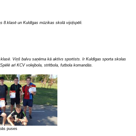
 8.klasē un Kuldīgas mūzikas skolā vijoļspēli.
klasē. Viņš balvu saņēma kā aktīvs sportists. Ir Kuldīgas sporta skolas
Spēlē arī K
CV volejbola, strītbola, futbola komandās.
abās puses