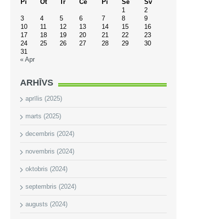
Pi
Ot
Tr
Ce
Pi
Se
Sv
1
2
3
4
5
6
7
8
9
10
11
12
13
14
15
16
17
18
19
20
21
22
23
24
25
26
27
28
29
30
31
« Apr
ARHĪVS
aprīlis (2025)
marts (2025)
decembris (2024)
novembris (2024)
oktobris (2024)
septembris (2024)
augusts (2024)