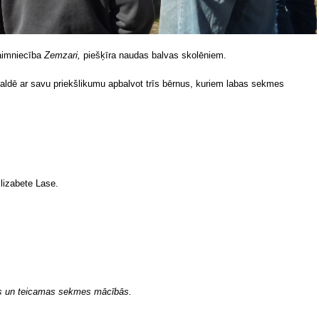
saimniecība
Zemzari,
piešķīra naudas balvas skolēniem.
aldē ar savu priekšlikumu apbalvot trīs bērnus, kuriem labas sekmes
lizabete Lase.
n teicamas sekmes mācībās.