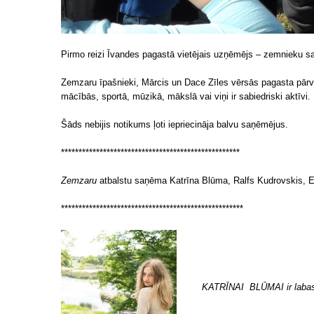
Pirmo reizi Īvandes pagastā vietējais uzņēmējs – zemnieku 
Zemzaru īpašnieki, Mārcis un Dace Zīles vērsās pagasta pārv
mācībās, sportā, mūzikā, mākslā vai viņi ir sabiedriski aktīvi.
Šāds nebijis notikums ļoti iepriecināja balvu saņēmējus.
***************************************************
Zemzaru
atbalstu saņēma Katrīna Blūma, Ralfs Kudrovskis, E
****************************************************
KATRĪNAI BLŪMAI ir labas u