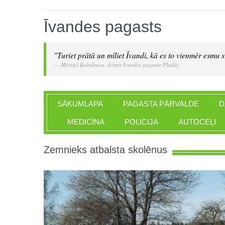
Īvandes pagasts
"Turiet prātā un mīliet Īvandi, kā es to vienmēr esmu si
Mārtiņš Kalndruva, dzimis Īvandes pagasta Pladās
SĀKUMLAPA
PAGASTA PĀRVALDE
D
MEDICĪNA
POLICIJA
AUTOCEĻI
Zemnieks atbalsta skolēnus