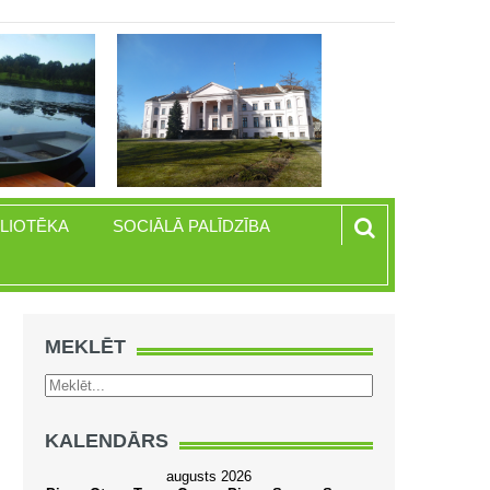
BLIOTĒKA
SOCIĀLĀ PALĪDZĪBA
MEKLĒT
KALENDĀRS
augusts 2026