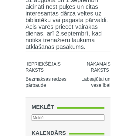
31.augustā un 1.septembrī
aicināti nest puķes un citas
interesantas dārza veltes uz
bibliotēku vai pagasta pārvaldi.
Acis varēs priecēt vairākas
dienas, arī 2.septembrī, kad
notiks trenažieru laukuma
atklāšanas pasākums.
IEPRIEKŠĒJAIS
NĀKAMAIS
RAKSTS
RAKSTS
Bezmaksas redzes
Labsajūtai un
pārbaude
veselībai
MEKLĒT
KALENDĀRS