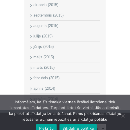
oktobris (2015)
septembris (2015)
augusts (2015)
jūlijs (2015)
jūnijs (2015)
maijs (2015)
marts (2015)
februāris (2015)
aprīlis (2014)
janvāris (2014)
Informējam, ka šīs tīmekļa vietnes ērtākai lietošanai tiek
izmantotas sīkdatnes. Turpinot lietot šo vietni, Jūs apliecināt,
ka piekrītat sīkdatņu izmantošanai. Pirms piekrišanas sīkdatņu
lietošanai aicinām iepazīties ar sīkdatņu politiku.
Īvandes pagasta pārvalde © 2014
Piekrītu
Sīkdatņu politika