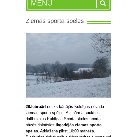
MENU
Ziemas sporta spēles
28.februārī
notiks kārtējās Kuldīgas novada
ziemas sporta spēles. Aicinām atsaukties
dalībniekus.
Kuldīgas Sporta skolas sporta
bāzēs risināsies
ikgadējās ziemas sporta
spēles
. Atklāšana plkst.10:00 manēžā.