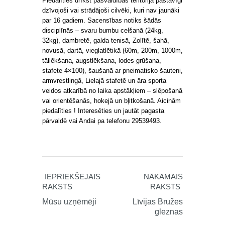
Piedalīties drīkst pašvaldības teritorijā pastāvīgi
dzīvojoši vai strādājoši cilvēki, kuri nav jaunāki
par 16 gadiem. Sacensības notiks šādās
disciplīnās – svaru bumbu celšanā (24kg,
32kg), dambretē, galda tenisā, Zolītē, šahā,
novusā, dartā, vieglatlētikā (60m, 200m, 1000m,
tāllēkšana, augstlēkšana, lodes grūšana,
stafete 4×100), šaušanā ar pneimatisko šauteni,
armvrestlingā, Lielajā stafetē un āra sporta
veidos atkarībā no laika apstākļiem – slēpošanā
vai orientēšanās, hokejā un bļitkošanā. Aicinām
piedalīties ! Interesēties un jautāt pagasta
pārvaldē vai Andai pa telefonu 29539493.
IEPRIEKŠĒJAIS
NĀKAMAIS
RAKSTS
RAKSTS
Mūsu uzņēmēji
Līvijas Bružes
gleznas