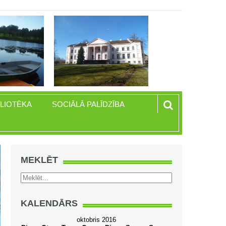
BLIOTĒKA
SOCIĀLĀ PALĪDZĪBA
MEKLĒT
KALENDĀRS
oktobris 2016