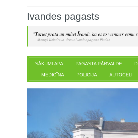
Īvandes pagasts
"Turiet prātā un mīliet Īvandi, kā es to vienmēr esmu si
Mārtiņš Kalndruva, dzimis Īvandes pagasta Pladās
SĀKUMLAPA
PAGASTA PĀRVALDE
D
MEDICĪNA
POLICIJA
AUTOCEĻI