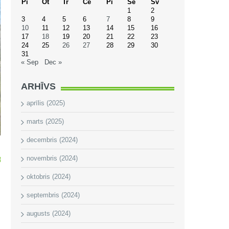
Pi
Ot
Tr
Ce
Pi
Se
Sv
1
2
3
4
5
6
7
8
9
10
11
12
13
14
15
16
17
18
19
20
21
22
23
24
25
26
27
28
29
30
31
« Sep
Dec »
ARHĪVS
aprīlis (2025)
marts (2025)
decembris (2024)
novembris (2024)
oktobris (2024)
septembris (2024)
augusts (2024)