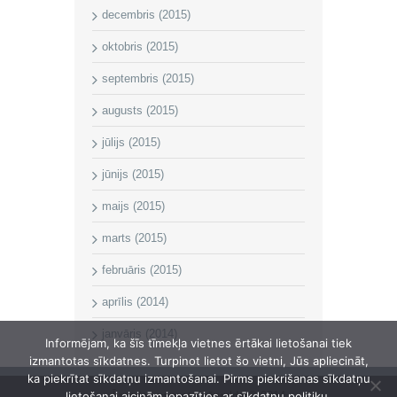
decembris (2015)
oktobris (2015)
septembris (2015)
augusts (2015)
jūlijs (2015)
jūnijs (2015)
maijs (2015)
marts (2015)
februāris (2015)
aprīlis (2014)
janvāris (2014)
Informējam, ka šīs tīmekļa vietnes ērtākai lietošanai tiek
izmantotas sīkdatnes. Turpinot lietot šo vietni, Jūs apliecināt,
ka piekrītat sīkdatņu izmantošanai. Pirms piekrišanas sīkdatņu
lietošanai aicinām iepazīties ar sīkdatņu politiku.
Īvandes pagasta pārvalde © 2014