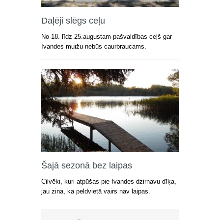
Daļēji slēgs ceļu
No 18. līdz 25.augustam pašvaldības ceļš gar
Īvandes muižu nebūs caurbraucams.
Šajā sezonā bez laipas
Cilvēki, kuri atpūšas pie Īvandes dzirnavu dīķa,
jau zina, ka peldvietā vairs nav laipas.