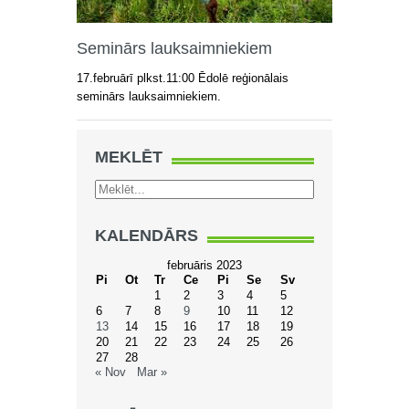
Seminārs lauksaimniekiem
17.februārī plkst.11:00 Ēdolē reģionālais
seminārs lauksaimniekiem.
MEKLĒT
KALENDĀRS
februāris 2023
Pi
Ot
Tr
Ce
Pi
Se
Sv
1
2
3
4
5
6
7
8
9
10
11
12
13
14
15
16
17
18
19
20
21
22
23
24
25
26
27
28
« Nov
Mar »