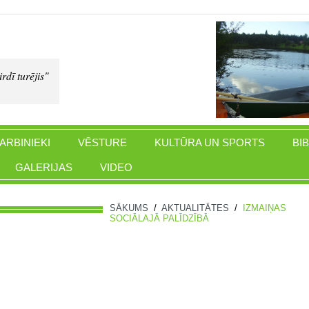
rdī turējis"
ARBINIEKI
VĒSTURE
KULTŪRA UN SPORTS
BI
GALERIJAS
VIDEO
SĀKUMS
/
AKTUALITĀTES
/
IZMAIŅAS
SOCIĀLAJĀ PALĪDZĪBĀ