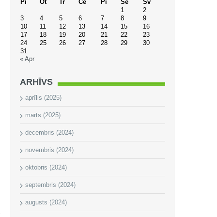
Pi
Ot
Tr
Ce
Pi
Se
Sv
1
2
3
4
5
6
7
8
9
10
11
12
13
14
15
16
17
18
19
20
21
22
23
24
25
26
27
28
29
30
31
« Apr
ARHĪVS
aprīlis (2025)
marts (2025)
decembris (2024)
novembris (2024)
oktobris (2024)
septembris (2024)
augusts (2024)