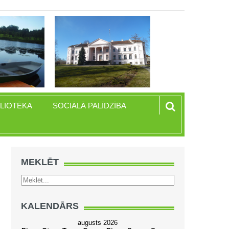
BLIOTĒKA
SOCIĀLĀ PALĪDZĪBA
MEKLĒT
KALENDĀRS
augusts 2026