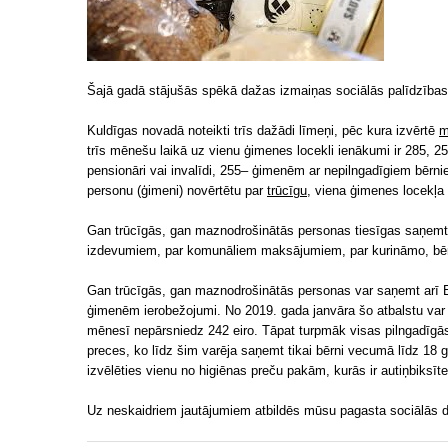
Šajā gadā stājušās spēkā dažas izmaiņas sociālās palīdzība
Kuldīgas novadā noteikti trīs dažādi līmeņi, pēc kura izvērtē
m
trīs mēnešu laikā uz vienu ģimenes locekli ienākumi ir 285, 255 
pensionāri vai invalīdi, 255– ģimenēm ar nepilngadīgiem bērnie
personu (ģimeni) novērtētu par
trūcīgu
, viena ģimenes locekļa 
Gan trūcīgās, gan maznodrošinātās personas tiesīgas saņemt
izdevumiem, par komunāliem maksājumiem, par kurināmo, bērn
Gan trūcīgās, gan maznodrošinātās personas var saņemt arī E
ģimenēm ierobežojumi. No 2019. gada janvāra šo atbalstu var
mēnesī nepārsniedz 242 eiro. Tāpat turpmāk visas pilngadīgā
preces, ko līdz šim varēja saņemt tikai bērni vecumā līdz 1
izvēlēties vienu no higiēnas preču pakām, kurās ir autiņbiksīte
Uz neskaidriem jautājumiem atbildēs mūsu pagasta sociālās d