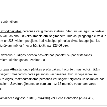
s saņēmējiem.
aznodrošinātas
personas vai ģimenes statusu. Statusu var iegūt, ja pēdējo
vai 235 eiro. 285 eiro līmenis atbilst ģimenēm, kur visi pilngadīgie cilvēki ir
m un 235- visiem pārējiem, kuri neietilpst pirmajās divās kategorijās. Lai
ienākumi mēnesī nevar būt lielāki par 128,06 eiro.
 dažādus Kuldīgas novada pašvaldības pabalstus– par ārstēšanās
iem, skolas gaitas uzsākot u.c.
iropas Atbalsta fonda pārtikas preču pakas. Taču šeit maznodrošinātām
 saņemt maznodrošinātas personas vai ģimenes, kuru vidējie ienākumi
s trūcīgās, maznodrošinātās personas var saņemt higiēnas un saimniecības
8 gadiem. Savukārt ģimenes ar bērniem līdz 12 mēnešu vecumam varēs
s.
arbinieces Agnese Zīlīte (27844910) vai Liene Benefelde (29335412).