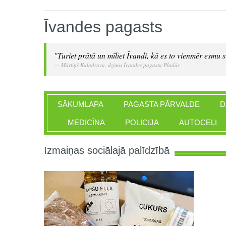
Īvandes pagasts
"Turiet prātā un mīliet Īvandi, kā es to vienmēr esmu si
Mārtiņš Kalndruva, dzimis Īvandes pagasta Pladās
SĀKUMLAPA
PAGASTA PĀRVALDE
D
MEDICĪNA
POLICIJA
AUTOCEĻI
Izmaiņas sociālajā palīdzībā