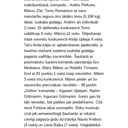
makšķerēšanā, komanda – Andris Pērkons,
Mārcis Zīle, Toms Romanovs ar savu
meistarību ieguva otro labāko lomu (5,188 kg),
tātad, sudraba godalgu. Andrim arī individuāli
2.vieta. 25 dalībnieku konkurencē Toms
sabļitkoja 8.vietu, Mārcis-11.vietu. Slēpošanas
trasē sieviešu konkurencē Andai Uplejai 4.vieta.
Taču Anda kāpa uz apbalvošanas pjedestāla, jo
šautriņu mešanā saņēma sudraba godalgu
pagasta vadītāju sacensībās. Šaušanā ar
pneimatisko šauteni komandu pārstāvēja Ilze
Medniece, Māris Millers un Rūdolfs Tīrmanis.
Ilzei ar 81 punktu 1.vieta starp sievietēm. Mārim
3.vieta vīru konkurencē. Mārim pieder arī šo
sacensību precīzākais rezultāts – 88 punkti.
„Zolītes” komandai – Aigaram Uplejam, Raitim
Gūtmanim, Ingusam Gūtmanim, šoreiz gan tik
labi nevedās, bet paldies par piedalīšanos. Citā
reizē Fortūna atkal uzsmaidīs. Roku muskuļu
cīņā jeb armwrestlingā (laušanās ar rokām)
cienīgi pagasta godu aizstāvēja Nauris Krebsis
(4.vieta) un Liene Baika (7.vieta). Vieglatlētikā