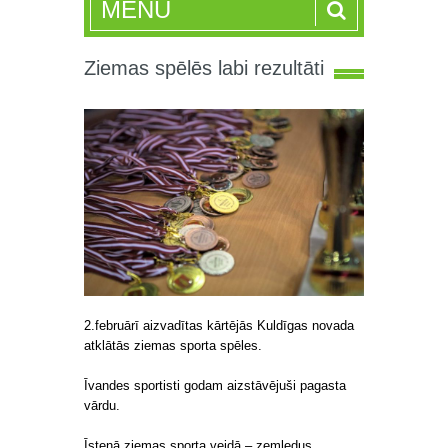
MENU
Ziemas spēlēs labi rezultāti
2.februārī aizvadītas kārtējās Kuldīgas novada
atklātās ziemas sporta spēles.
Īvandes sportisti godam aizstāvējuši pagasta
vārdu.
Īstenā ziemas sporta veidā – zemledus