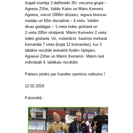
šogad startēja 3 dalībnieki 35+ vecuma grupā –
Agnese Zīlīte, Valdis Kalns un Māris Ķemeris.
Agnese, veicot 1000m distanci, ieguva bronzas
medaļu un 60m disciplīnā – 4.vietu. Valdim
divas godalgas – 1.vieta lodes grūšanā un
2.vieta 200m skrējienā. Mārim Ķemerim 2.vieta
lodes grūšanā. Un, visbeidzot, šautriņu mešanā
komandai 7.vieta (kopā 12 komandas), kur 3
labākie rezultāti ieskaitīti Andim Uplejam,
Agnesei Zīlītei un Mārim Ķemerim. Mārim šeit
individuāli 4. labākais rezultāts.
Patiess prieks par Īvandes sportistu veikumu !
12.02.2019.
Fotomirkļi :